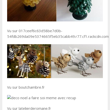
Vu sur 017ceef6c63d58be7d0b-
54fdb269da09e5374665f5eb35cabb49.r77.cf1.rackcdn.com
Vu sur boutchambre.fr
Vu sur latelierderomane.fr