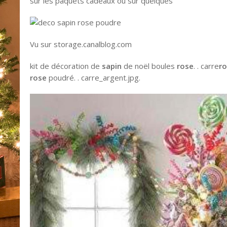
sur les paquets cadeaux ou sur quelques
Vu sur storage.canalblog.com
kit de décoration de
sapin
de noël boules
rose
. . carre
r
rose
poudré. . carre_argent.jpg.