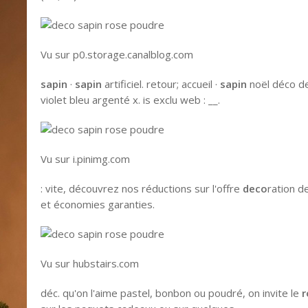
Vu sur p0.storage.canalblog.com
sapin
·
sapin
artificiel. retour; accueil ·
sapin
noël déco 
violet bleu argenté x. is exclu web : __.
Vu sur i.pinimg.com
: vite, découvrez nos réductions sur l'offre
deco
ration d
et économies garanties.
Vu sur hubstairs.com
déc. qu'on l'aime pastel, bonbon ou poudré, on invite le
r