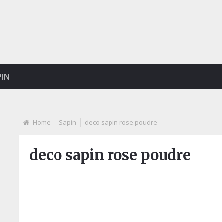
PIN
Home
Sapin
deco sapin rose poudre
deco sapin rose poudre