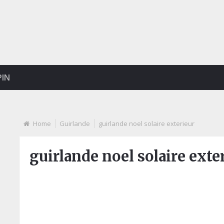
PIN
Home
Guirlande
guirlande noel solaire exterieur
guirlande noel solaire exte